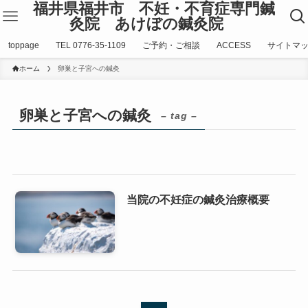
福井県福井市 不妊・不育症専門鍼
灸院 あけぼの鍼灸院
toppage
TEL 0776-35-1109
ご予約・ご相談
ACCESS
サイトマ
ホーム
卵巣と子宮への鍼灸
卵巣と子宮への鍼灸
– tag –
当院の不妊症の鍼灸治療概要